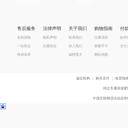
全国免费配送
线上付款
售后服务
法律声明
关于我们
购物指南
付
全程保险
隐私声明
联系我们
注册流程
如何
一钻双证
注册协议
加入我们
测量手寸
支付
终身保养
诚聘贤才
网站地图
鉴定机构
|
购买支付
|
收货指
同志专属浪漫爱情
中国互联网违法信息举报