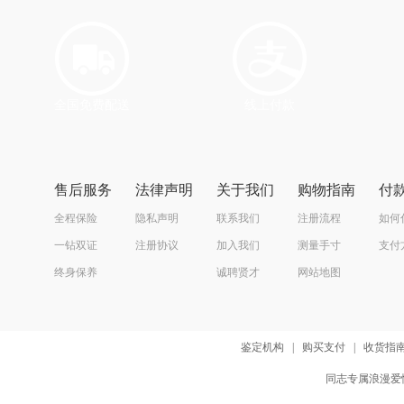
全国免费配送
线上付款
售后服务
法律声明
关于我们
购物指南
付
全程保险
隐私声明
联系我们
注册流程
如何
一钻双证
注册协议
加入我们
测量手寸
支付
终身保养
诚聘贤才
网站地图
鉴定机构
|
购买支付
|
收货指
同志专属浪漫爱情