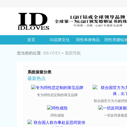
首页
ID品牌文化
同性单身饰品
同性求婚钻
您当前的位置:
IDLOVES
>
底部导航
系统保留分类
最新热点
专为同性恋定制的珠宝品牌
联合国官方为力挺同性恋
同性戒指
一切反同派都